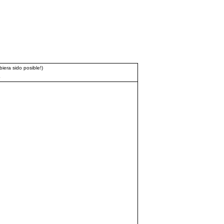
iera sido posible!)
3