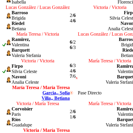
Isabella
Florenc
Lucas González / Lucas González
Victoria / Victoria
Barroso
Firp
2/
6
Brigida
Silvia Celes
4/
6
Riedel
Navon
Betiana
Analia Celes
María Teresa / Victoria
Lucas González / Lucas Gon
Ramirez,
Barros
6
/2
Valentina
Brigi
6
/3
Barquett
Riede
Valeria Stefania
Betia
Victoria / Victoria
María Teresa / Victoria
6
/3
Firpo
Ramirez
4/
6
Silvia Celeste
Valenti
7
/6
Navoni
Barquet
x
Analia Celeste
Valeria Stefan
María Teresa / María Teresa
Garcia,
, Sofía
Pase Directo
Villa,
, Betiana
Victoria / María Teresa
María Teresa / Victoria
Corvoisier
Ramirez
2/
6
Paris
Valenti
1/
6
Ríos
Barquet
Guadalupe
Valeria Stefan
Victoria / María Teresa