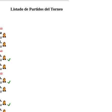
Listado de Partidos del Torneo
sa
a
ia
t,
la
sa
,
ía
a,
na
sa
,
ía
a,
na
,
a
,