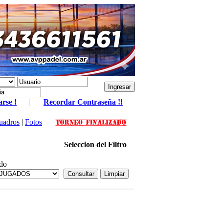
arse !
|
Recordar Contraseña !!
uadros
|
Fotos
Seleccion del Filtro
do