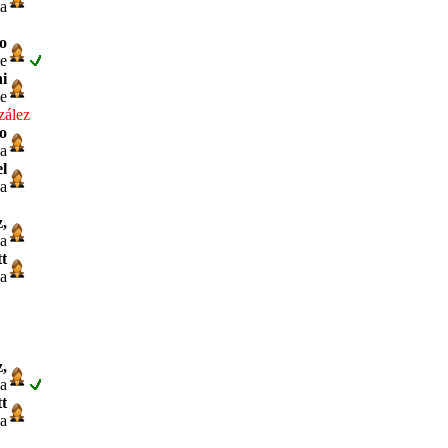
ia
o
te
i
te
zález
o
da
l
na
,
na
t
ia
,
na
t
ia