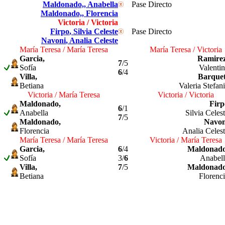
Maldonado,
, Anabella
Pase Directo
Maldonado,
, Florencia
Victoria / Victoria
Firpo
, Silvia Celeste
Pase Directo
Navoni
, Analia Celeste
María Teresa / María Teresa
María Teresa / Victoria
Garcia,
Ramirez
7
/5
Sofía
Valenti
6
/4
Villa,
Barquet
Betiana
Valeria Stefan
Victoria / María Teresa
Victoria / Victoria
Maldonado,
Firp
6
/1
Anabella
Silvia Celes
7
/5
Maldonado,
Navon
Florencia
Analia Celes
María Teresa / María Teresa
Victoria / María Teresa
Garcia,
6
/4
Maldonado
Sofía
3/
6
Anabell
Villa,
7
/5
Maldonado
Betiana
Florenc