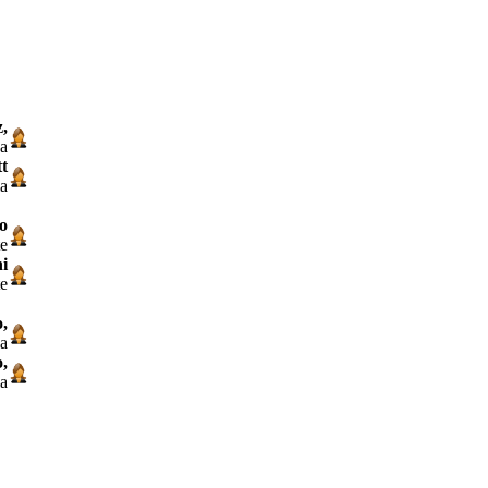
,
na
t
ia
o
te
i
te
,
a
,
ia