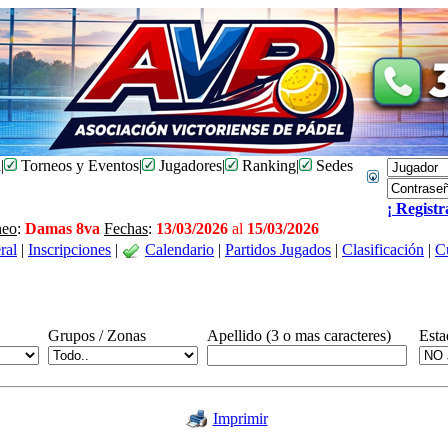
l
|
Torneos y Eventos
|
Jugadores
|
Ranking
|
Sedes
¡ Registr
neo
:
Damas 8va
Fechas
:
13/03/2026
al
15/03/2026
ral
|
Inscripciones
|
Calendario
|
Partidos Jugados
|
Clasificación
|
C
Grupos / Zonas
Apellido (3 o mas caracteres)
Esta
Imprimir