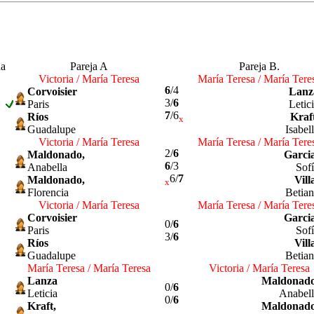
a
Pareja A
Pareja B.
Victoria / María Teresa
María Teresa / María Tere
6
/4
Corvoisier
Lanz
3/
6
Paris
Letic
7
/6
Ríos
Kraf
x
Guadalupe
Isabel
Victoria / María Teresa
María Teresa / María Tere
2/
6
Maldonado,
Garcia
6
/3
Anabella
Sof
6/
7
Maldonado,
Vill
x
Florencia
Betia
Victoria / María Teresa
María Teresa / María Tere
Corvoisier
Garcia
0/
6
Paris
Sof
3/
6
Ríos
Vill
Guadalupe
Betia
María Teresa / María Teresa
Victoria / María Teresa
Lanza
Maldonado
0/
6
Leticia
Anabell
0/
6
Kraft,
Maldonado