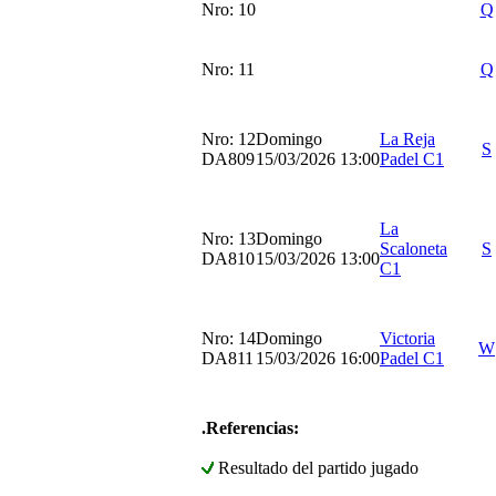
Nro: 10
Q
Nro: 11
Q
Nro: 12
Domingo
La Reja
S
DA809
15/03/2026 13:00
Padel C1
La
Nro: 13
Domingo
Scaloneta
S
DA810
15/03/2026 13:00
C1
Nro: 14
Domingo
Victoria
W
DA811
15/03/2026 16:00
Padel C1
.Referencias:
Resultado del partido jugado