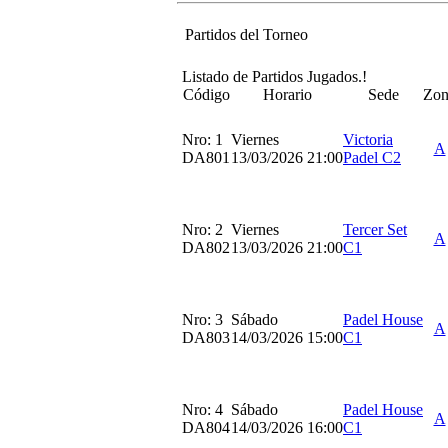
Partidos del Torneo
Listado de Partidos Jugados.!
Código
Horario
Sede
Zon
Nro: 1
Viernes
Victoria
A
DA801
13/03/2026 21:00
Padel C2
Nro: 2
Viernes
Tercer Set
A
DA802
13/03/2026 21:00
C1
Nro: 3
Sábado
Padel House
A
DA803
14/03/2026 15:00
C1
Nro: 4
Sábado
Padel House
A
DA804
14/03/2026 16:00
C1