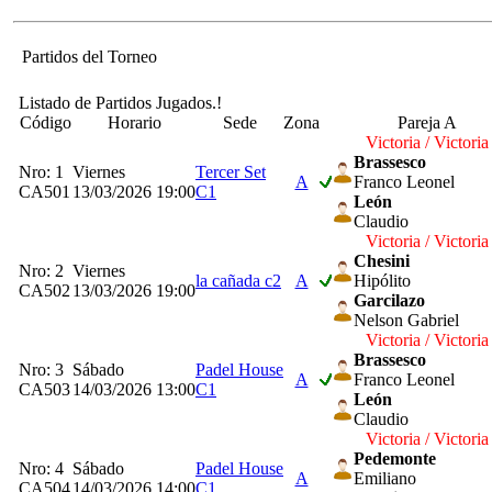
Partidos del Torneo
Listado de Partidos Jugados.!
Código
Horario
Sede
Zona
Pareja A
Victoria / Victoria
Brassesco
Nro: 1
Viernes
Tercer Set
A
Franco Leonel
CA501
13/03/2026 19:00
C1
León
Claudio
Victoria / Victoria
Chesini
Nro: 2
Viernes
la cañada c2
A
Hipólito
CA502
13/03/2026 19:00
Garcilazo
Nelson Gabriel
Victoria / Victoria
Brassesco
Nro: 3
Sábado
Padel House
A
Franco Leonel
CA503
14/03/2026 13:00
C1
León
Claudio
Victoria / Victoria
Pedemonte
Nro: 4
Sábado
Padel House
A
Emiliano
CA504
14/03/2026 14:00
C1