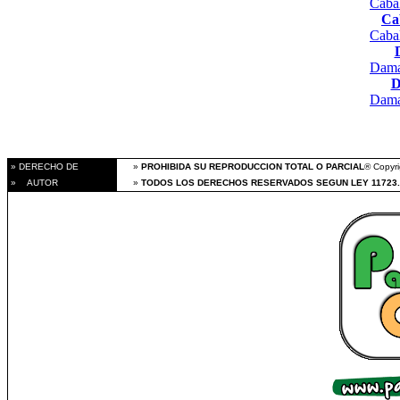
Caba
Ca
Caba
Dama
D
Dama
» DERECHO DE
»
PROHIBIDA SU REPRODUCCION TOTAL O PARCIAL
® Copyri
» AUTOR
»
TODOS LOS DERECHOS RESERVADOS SEGUN LEY 11723.