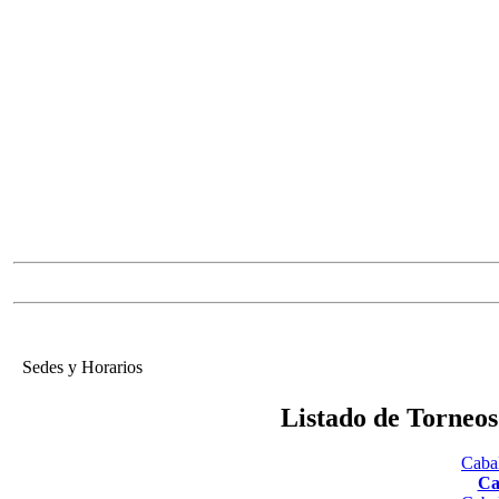
Sedes y Horarios
Listado de Torneo
Cabal
Ca