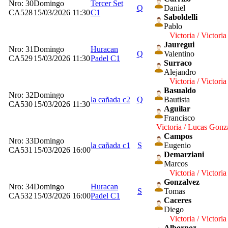
Nro: 30
Domingo
Tercer Set
Q
Daniel
CA528
15/03/2026 11:30
C1
Saboldelli
Pablo
Victoria / Victoria
Jauregui
Nro: 31
Domingo
Huracan
Q
Valentino
CA529
15/03/2026 11:30
Padel C1
Surraco
Alejandro
Victoria / Victoria
Basualdo
Nro: 32
Domingo
la cañada c2
Q
Bautista
CA530
15/03/2026 11:30
Aguilar
Francisco
Victoria / Lucas Gonz
Campos
Nro: 33
Domingo
la cañada c1
S
Eugenio
CA531
15/03/2026 16:00
Demarziani
Marcos
Victoria / Victoria
Gonzalvez
Nro: 34
Domingo
Huracan
S
Tomas
CA532
15/03/2026 16:00
Padel C1
Caceres
Diego
Victoria / Victoria
Albornoz