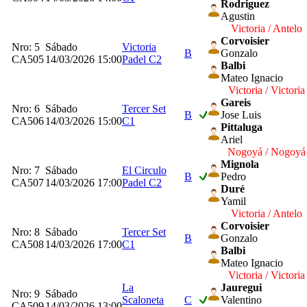
Rodriguez
Agustin
Victoria / Antelo
Corvoisier
Nro: 5
Sábado
Victoria
B
Gonzalo
CA505
14/03/2026 15:00
Padel C2
Balbi
Mateo Ignacio
Victoria / Victoria
Gareis
Nro: 6
Sábado
Tercer Set
B
Jose Luis
CA506
14/03/2026 15:00
C1
Pittaluga
Ariel
Nogoyá / Nogoyá
Mignola
Nro: 7
Sábado
El Circulo
B
Pedro
CA507
14/03/2026 17:00
Padel C2
Duré
Yamil
Victoria / Antelo
Corvoisier
Nro: 8
Sábado
Tercer Set
B
Gonzalo
CA508
14/03/2026 17:00
C1
Balbi
Mateo Ignacio
Victoria / Victoria
La
Jauregui
Nro: 9
Sábado
Scaloneta
C
Valentino
CA509
14/03/2026 13:00