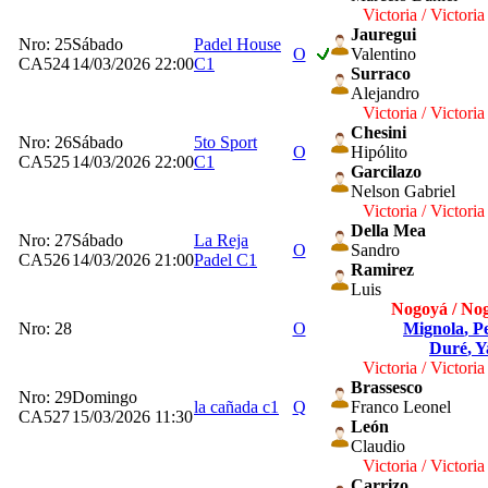
Victoria / Victoria
Jauregui
Nro: 25
Sábado
Padel House
O
Valentino
CA524
14/03/2026 22:00
C1
Surraco
Alejandro
Victoria / Victoria
Chesini
Nro: 26
Sábado
5to Sport
O
Hipólito
CA525
14/03/2026 22:00
C1
Garcilazo
Nelson Gabriel
Victoria / Victoria
Della Mea
Nro: 27
Sábado
La Reja
O
Sandro
CA526
14/03/2026 21:00
Padel C1
Ramirez
Luis
Nogoyá / No
Nro: 28
O
Mignola
, P
Duré
, 
Victoria / Victoria
Brassesco
Nro: 29
Domingo
la cañada c1
Q
Franco Leonel
CA527
15/03/2026 11:30
León
Claudio
Victoria / Victoria
Carrizo