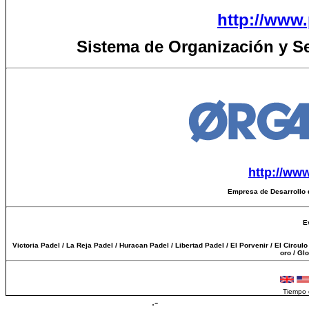
http://www.
Sistema de Organización y S
http://ww
Empresa de Desarrollo 
E
Victoria Padel / La Reja Padel / Huracan Padel / Libertad Padel / El Porvenir / El Circul
oro / Gl
Tiempo 
.-