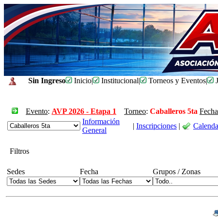
Sin Ingreso
Inicio
|
Institucional
|
Torneos y Eventos
|
J
Evento
:
AVP 2026 - Etapa 1
Torneo
:
Caballeros 5ta
Fecha
Información
|
Inscripciones
|
Calenda
General
Filtros
Sedes
Fecha
Grupos / Zonas