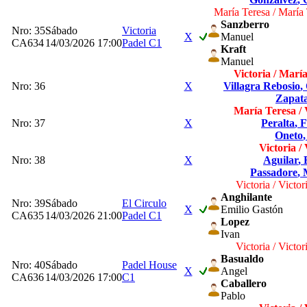
María Teresa / María
Sanzberro
Nro: 35
Sábado
Victoria
X
Manuel
CA634
14/03/2026 17:00
Padel C1
Kraft
Manuel
Victoria / Marí
Nro: 36
X
Villagra Rebosio
,
Zapat
María Teresa / 
Nro: 37
X
Peralta
, 
Oneto
Victoria / 
Nro: 38
X
Aguilar
,
Passadore
,
Victoria / Victor
Anghilante
Nro: 39
Sábado
El Circulo
X
Emilio Gastón
CA635
14/03/2026 21:00
Padel C1
Lopez
Ivan
Victoria / Victor
Basualdo
Nro: 40
Sábado
Padel House
X
Angel
CA636
14/03/2026 17:00
C1
Caballero
Pablo