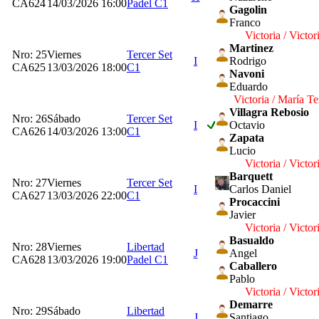
CA624
14/03/2026 16:00
Padel C1
Gagolin
Franco
Victoria / Victor
Martinez
Nro: 25
Viernes
Tercer Set
I
Rodrigo
CA625
13/03/2026 18:00
C1
Navoni
Eduardo
Victoria / María Te
Villagra Rebosio
Nro: 26
Sábado
Tercer Set
I
Octavio
CA626
14/03/2026 13:00
C1
Zapata
Lucio
Victoria / Victor
Barquett
Nro: 27
Viernes
Tercer Set
I
Carlos Daniel
CA627
13/03/2026 22:00
C1
Procaccini
Javier
Victoria / Victor
Basualdo
Nro: 28
Viernes
Libertad
J
Angel
CA628
13/03/2026 19:00
Padel C1
Caballero
Pablo
Victoria / Victor
Demarre
Nro: 29
Sábado
Libertad
J
Santiago