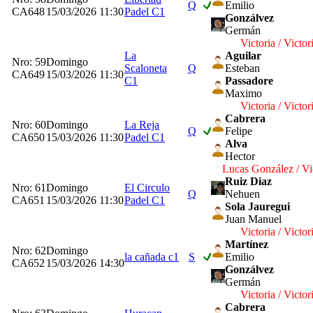
Q
Emilio
CA648
15/03/2026 11:30
Padel C1
Gonzálvez
Germán
Victoria / Victor
La
Aguilar
Nro: 59
Domingo
Scaloneta
Q
Esteban
CA649
15/03/2026 11:30
C1
Passadore
Maximo
Victoria / Victor
Cabrera
Nro: 60
Domingo
La Reja
Q
Felipe
CA650
15/03/2026 11:30
Padel C1
Alva
Hector
Lucas González / Vi
Ruiz Diaz
Nro: 61
Domingo
El Circulo
Q
Nehuen
CA651
15/03/2026 11:30
Padel C1
Sola Jauregui
Juan Manuel
Victoria / Victor
Martínez
Nro: 62
Domingo
la cañada c1
S
Emilio
CA652
15/03/2026 14:30
Gonzálvez
Germán
Victoria / Victor
Cabrera