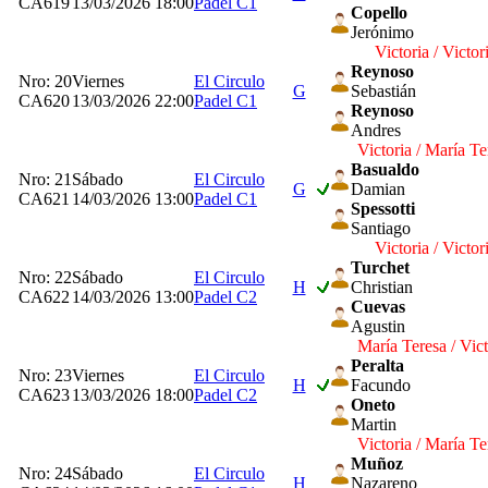
CA619
13/03/2026 18:00
Padel C1
Copello
Jerónimo
Victoria / Victor
Reynoso
Nro: 20
Viernes
El Circulo
G
Sebastián
CA620
13/03/2026 22:00
Padel C1
Reynoso
Andres
Victoria / María Te
Basualdo
Nro: 21
Sábado
El Circulo
G
Damian
CA621
14/03/2026 13:00
Padel C1
Spessotti
Santiago
Victoria / Victor
Turchet
Nro: 22
Sábado
El Circulo
H
Christian
CA622
14/03/2026 13:00
Padel C2
Cuevas
Agustin
María Teresa / Vict
Peralta
Nro: 23
Viernes
El Circulo
H
Facundo
CA623
13/03/2026 18:00
Padel C2
Oneto
Martin
Victoria / María Te
Muñoz
Nro: 24
Sábado
El Circulo
H
Nazareno