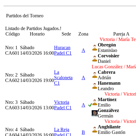
Partidos del Torneo
Listado de Partidos Jugados.!
Código
Horario
Sede
Zona
Pareja A
Victoria / María Te
Obregón
Nro: 1
Sábado
Huracan
A
Estanislao
CA601
14/03/2026 16:00
Padel C1
Corvoisier
Daniel
Lucas González / Marí
La
Cabrera
Nro: 2
Sábado
Scaloneta
A
Adrián
CA602
14/03/2026 19:00
C1
Hanemann
Leandro
Victoria / Victor
Martínez
Nro: 3
Sábado
Victoria
A
Emilio
CA603
14/03/2026 13:00
Padel C1
Gonzálvez
Germán
Victoria / Victor
Anghilante
Nro: 4
Sábado
La Reja
B
Emilio Gastón
CA604
14/03/2026 16:00
Padel C1