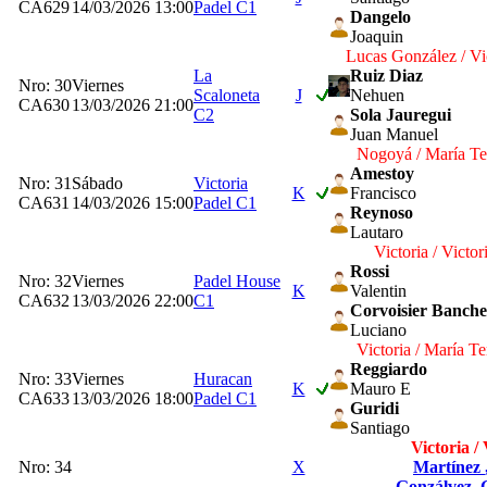
CA629
14/03/2026 13:00
Padel C1
Dangelo
Joaquin
Lucas González / Vi
La
Ruiz Diaz
Nro: 30
Viernes
Scaloneta
J
Nehuen
CA630
13/03/2026 21:00
C2
Sola Jauregui
Juan Manuel
Nogoyá / María Te
Amestoy
Nro: 31
Sábado
Victoria
K
Francisco
CA631
14/03/2026 15:00
Padel C1
Reynoso
Lautaro
Victoria / Victor
Rossi
Nro: 32
Viernes
Padel House
K
Valentin
CA632
13/03/2026 22:00
C1
Corvoisier Banch
Luciano
Victoria / María Te
Reggiardo
Nro: 33
Viernes
Huracan
K
Mauro E
CA633
13/03/2026 18:00
Padel C1
Guridi
Santiago
Victoria / 
Nro: 34
X
Martínez
Gonzálvez
,