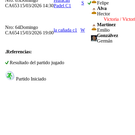
Nro: 63
Domingo
Huracan
S
Felipe
CA653
15/03/2026 14:30
Padel C1
Alva
Hector
Victoria / Victor
Martínez
Nro: 64
Domingo
la cañada c1
W
Emilio
CA654
15/03/2026 19:00
Gonzálvez
Germán
.Referencias:
Resultado del partido jugado
Partido Iniciado