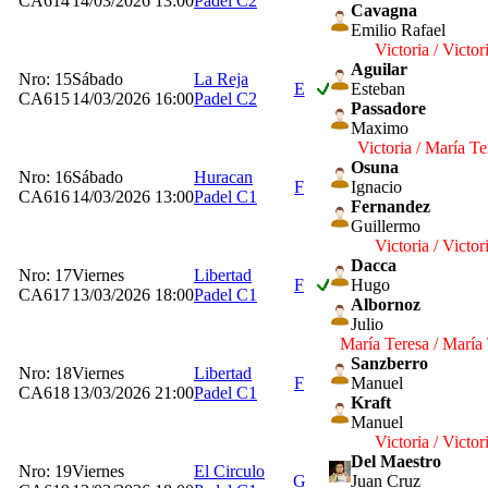
CA614
14/03/2026 13:00
Padel C2
Cavagna
Emilio Rafael
Victoria / Victor
Aguilar
Nro: 15
Sábado
La Reja
E
Esteban
CA615
14/03/2026 16:00
Padel C2
Passadore
Maximo
Victoria / María Te
Osuna
Nro: 16
Sábado
Huracan
F
Ignacio
CA616
14/03/2026 13:00
Padel C1
Fernandez
Guillermo
Victoria / Victor
Dacca
Nro: 17
Viernes
Libertad
F
Hugo
CA617
13/03/2026 18:00
Padel C1
Albornoz
Julio
María Teresa / María
Sanzberro
Nro: 18
Viernes
Libertad
F
Manuel
CA618
13/03/2026 21:00
Padel C1
Kraft
Manuel
Victoria / Victor
Del Maestro
Nro: 19
Viernes
El Circulo
G
Juan Cruz