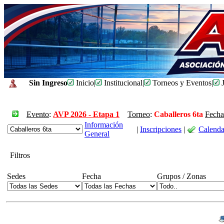
Sin Ingreso
Inicio
|
Institucional
|
Torneos y Eventos
|
J
Evento
:
AVP 2026 - Etapa 1
Torneo
:
Caballeros 6ta
Fecha
Información
|
Inscripciones
|
Calenda
General
Filtros
Sedes
Fecha
Grupos / Zonas