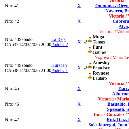
Victoria / 
Nro: 41
X
Quintana
, Dieg
Navarro
, B
Victoria / 
Nro: 42
X
Cabrer
Alva
Victoria / Victor
Muga
Nro: 43
Sábado
La Reja
X
Tomas
CA637
14/03/2026 20:00
Padel C2
Funt
Gabriel
Nogoyá / María Te
Amestoy
Nro: 44
Sábado
Huracan
X
Francisco
CA638
14/03/2026 21:00
Padel C1
Reynoso
Lautaro
Victoria / 
Nro: 45
X
Dacc
Alborn
Victoria / Marí
Nro: 46
X
Basualdo
,
Spessotti
, 
Lucas González / 
Nro: 47
X
Ruiz Diaz
,
Sola Jauregui
, Juan