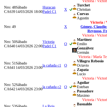
Victoria / Victor
Turchet
Nro: 48
Sábado
Huracan
X
Christian
CA639
14/03/2026 18:00
Padel C1
Cuevas
Agustin
Victoria / 
Nro: 49
X
Gómez
, Claudi
Reynoso
, F
Victoria / Victor
Martínez
Nro: 50
Sábado
Victoria
O
Emilio
CA640
14/03/2026 22:00
Padel C1
Gonzálvez
Germán
Victoria / María Te
Villagra Rebosio
Nro: 51
Sábado
la cañada c1
O
Octavio
CA641
14/03/2026 23:00
Zapata
Lucio
Victoria / Victor
Aguilar
Nro: 52
Sábado
la cañada c2
O
Esteban
CA642
14/03/2026 23:00
Passadore
Maximo
Victoria / Victor
Basualdo
Nro: 53
Sábado
La Reja