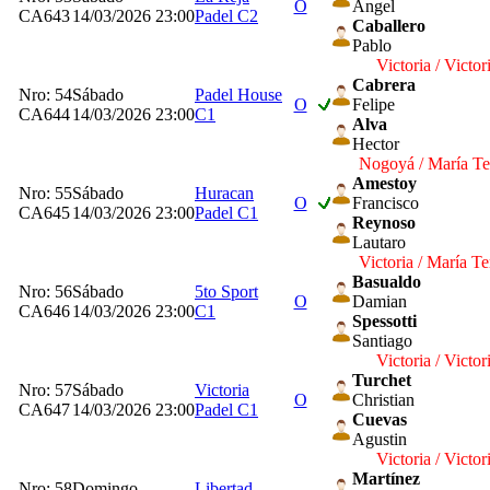
O
Angel
CA643
14/03/2026 23:00
Padel C2
Caballero
Pablo
Victoria / Victor
Cabrera
Nro: 54
Sábado
Padel House
O
Felipe
CA644
14/03/2026 23:00
C1
Alva
Hector
Nogoyá / María Te
Amestoy
Nro: 55
Sábado
Huracan
O
Francisco
CA645
14/03/2026 23:00
Padel C1
Reynoso
Lautaro
Victoria / María Te
Basualdo
Nro: 56
Sábado
5to Sport
O
Damian
CA646
14/03/2026 23:00
C1
Spessotti
Santiago
Victoria / Victor
Turchet
Nro: 57
Sábado
Victoria
O
Christian
CA647
14/03/2026 23:00
Padel C1
Cuevas
Agustin
Victoria / Victor
Martínez
Nro: 58
Domingo
Libertad