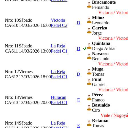
Bracamonte
Fernando
Victoria / Victor
Miñoz
Nro: 10
Sábado
Victoria
D
Leonardo
CA610
14/03/2026 16:00
Padel C2
Carrizo
Jorge
Victoria / Victor
Quintana
Nro: 11
Sábado
La Reja
D
Diego Adrian
CA611
14/03/2026 13:00
Padel C1
Navarro
Benjamin
Victoria / Victor
Muga
Nro: 12
Viernes
La Reja
D
Tomas
CA612
13/03/2026 18:00
Padel C1
Funt
Gabriel
Victoria / Victor
Pérez
Nro: 13
Viernes
Huracan
E
Franco
CA613
13/03/2026 20:00
Padel C1
Basualdo
Ciro
Viale / Nogoyá
Retamar
Nro: 14
Sábado
La Reja
E
Tomas