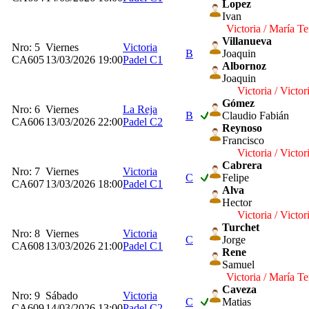
Lopez
Ivan
Victoria / María Te
Villanueva
Nro: 5
Viernes
Victoria
B
Joaquin
CA605
13/03/2026 19:00
Padel C1
Albornoz
Joaquin
Victoria / Victor
Gómez
Nro: 6
Viernes
La Reja
B
Claudio Fabián
CA606
13/03/2026 22:00
Padel C2
Reynoso
Francisco
Victoria / Victor
Cabrera
Nro: 7
Viernes
Victoria
C
Felipe
CA607
13/03/2026 18:00
Padel C1
Alva
Hector
Victoria / Victor
Turchet
Nro: 8
Viernes
Victoria
C
Jorge
CA608
13/03/2026 21:00
Padel C1
Rene
Samuel
Victoria / María Te
Caveza
Nro: 9
Sábado
Victoria
C
Matias
CA609
14/03/2026 13:00
Padel C2