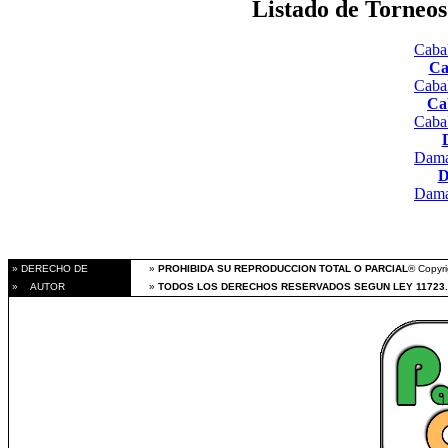
Listado de Torneo
Cabal
Ca
Caba
Ca
Caba
Dama
D
Dama
» DERECHO DE
»
PROHIBIDA SU REPRODUCCION TOTAL O PARCIAL
® Copyri
» AUTOR
»
TODOS LOS DERECHOS RESERVADOS SEGUN LEY 11723.