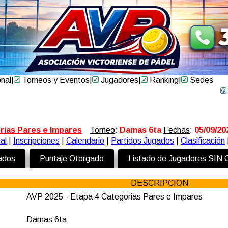
onal
|
Torneos y Eventos
|
Jugadores
|
Ranking
|
Sedes
rias Pares e Impares
Torneo
:
Damas 6ta
Fechas
:
05/09/20
al
|
Inscripciones
|
Calendario
|
Partidos Jugados
|
Clasificación
zados
Puntaje Otorgado
Listado de Jugadores SIN
DESCRIPCION
AVP 2025 - Etapa 4 Categorias Pares e Impares
Damas 6ta