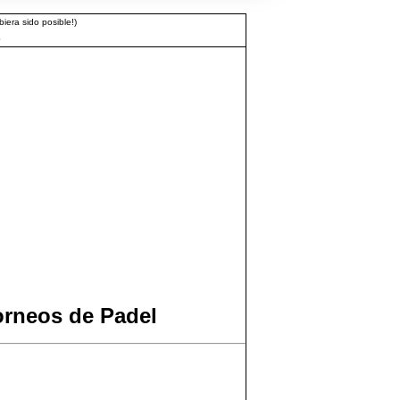
iera sido posible!)
3
orneos de Padel