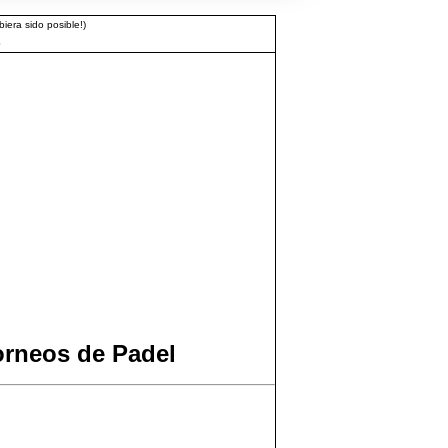
iera sido posible!)
3
orneos de Padel