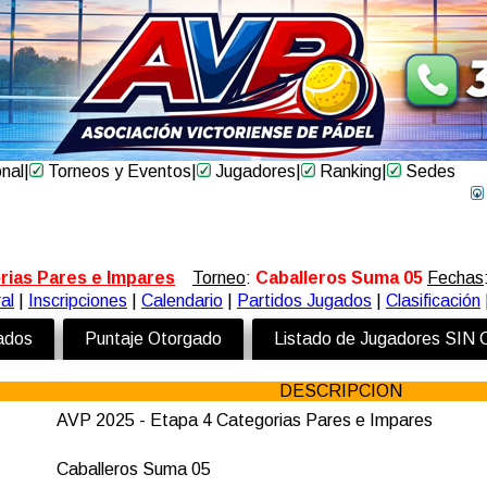
onal
|
Torneos y Eventos
|
Jugadores
|
Ranking
|
Sedes
rias Pares e Impares
Torneo
:
Caballeros Suma 05
Fechas
al
|
Inscripciones
|
Calendario
|
Partidos Jugados
|
Clasificación
zados
Puntaje Otorgado
Listado de Jugadores SIN
DESCRIPCION
AVP 2025 - Etapa 4 Categorias Pares e Impares
Caballeros Suma 05