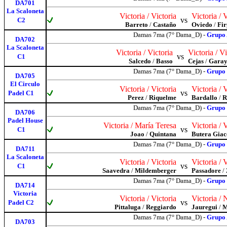
DA701
La Scaloneta
Victoria / Victoria
Victoria / 
vs
C2
Barreto
/
Castaño
Oviedo
/
Fi
Damas 7ma (7° Dama_D) -
Grupo
DA702
La Scaloneta
Victoria / Victoria
Victoria / Vi
vs
C1
Salcedo
/
Basso
Cejas
/
Gara
Damas 7ma (7° Dama_D) -
Grupo
DA705
El Circulo
Victoria / Victoria
Victoria / 
vs
Padel C1
Perez
/
Riquelme
Bardallo
/
R
Damas 7ma (7° Dama_D) -
Grupo
DA706
Padel House
Victoria / María Teresa
Victoria / 
vs
C1
Joao
/
Quintana
Butera Giac
Damas 7ma (7° Dama_D) -
Grupo
DA711
La Scaloneta
Victoria / Victoria
Victoria / 
vs
C1
Saavedra
/
Mildemberger
Passadore
/
Damas 7ma (7° Dama_D) -
Grupo
DA714
Victoria
Victoria / Victoria
Victoria /
vs
Padel C2
Pittaluga
/
Reggiardo
Jauregui
/
M
Damas 7ma (7° Dama_D) -
Grupo
DA703