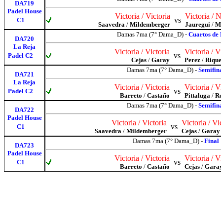
DA719
Padel House
Victoria / Victoria
Victoria /
vs
C1
Saavedra
/
Mildemberger
Jauregui
/
M
Damas 7ma (7° Dama_D) -
Cuartos de 
DA720
La Reja
Victoria / Victoria
Victoria / V
vs
Padel C2
Cejas
/
Garay
Perez
/
Riqu
Damas 7ma (7° Dama_D) -
Semifin
DA721
La Reja
Victoria / Victoria
Victoria / V
vs
Padel C2
Barreto
/
Castaño
Pittaluga
/
R
Damas 7ma (7° Dama_D) -
Semifin
DA722
Padel House
Victoria / Victoria
Victoria / Vi
vs
C1
Saavedra
/
Mildemberger
Cejas
/
Garay
Damas 7ma (7° Dama_D) -
Final
DA723
Padel House
Victoria / Victoria
Victoria / V
vs
C1
Barreto
/
Castaño
Cejas
/
Gara